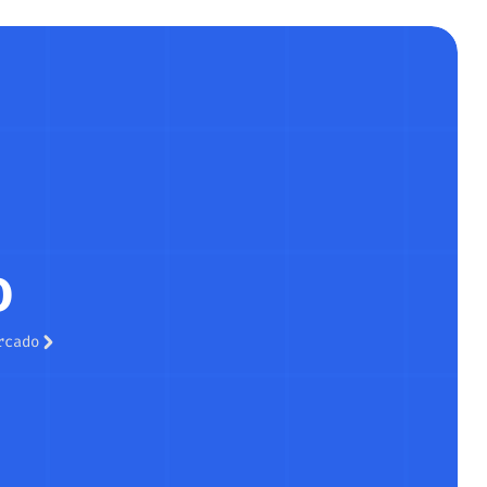
Ponte en contacto
ES
o
rcado