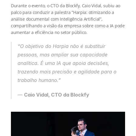
Durante o evento, o CTO da Blockfy, Caio Vidal, subiu ao 
palco para conduzir a palestra “Harpia: otimizando a 
análise documental com Inteligência Artificial”, 
compartilhando a visão da empresa sobre como a IA pode 
aumentar a eficiência no setor público.
“O objetivo do Harpia não é substituir 
pessoas, mas ampliar sua capacidade 
analítica. É uma IA que apoia decisões, 
trazendo mais precisão e agilidade para o 
trabalho humano.”
— 
Caio Vidal, CTO da Blockfy