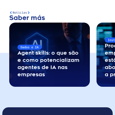
Noticias
Saber más
Ins
Pro
Dados e IA
Agent skills: o que são 
emp
e como potencializam 
est
agentes de IA nas 
abo
empresas
a p