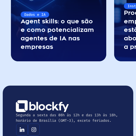
Ins
Pro
Dados e IA
Agent skills: o que são 
emp
e como potencializam 
est
agentes de IA nas 
abo
empresas
a p
Segunda a sexta das 08h às 12h e das 13h às 18h, 
horário de Brasília (GMT-3), exceto feriados.